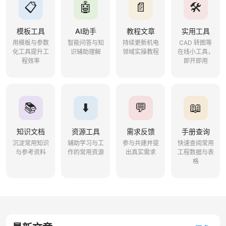
📋
🤖
📄
🛠️
模板工具
AI助手
教程文章
实用工具
用模板与参数
智能问答与知
持续更新机电
CAD 转图等
化工具提升工
识辅助理解
领域实操教程
在线小工具，
程效率
即开即用
📚
⬇️
💬
📖
知识文档
资源工具
需求反馈
手册查询
沉淀常用知识
辅助学习与工
参与共建并提
快速查阅常用
与参考资料
作的常用资源
出真实需求
工程数据与表
格